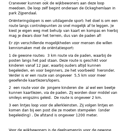
Craneveer kunnen ook de wijkbewoners aan deze loop
meedoen. De loop zelf begint onderaan de Ockeghemlaan in
park Zijpendaal.
Oriënteringslopen is een uitdagende sport: het doel is om een
route langs controlepunten zo snel mogelijk af te leggen. Je
kiest je eigen weg met behulp van kaart en kompas en hierbij
mag je dwars door het terrein, dus van de paden af!
Er zijn verschillende mogelijkheden voor mensen die willen
kennismaken met de oriëntatiesport:
1 de gewone routes: 3 km route via de paden, waarbij de
posten langs het pad staan. Deze route is geschikt voor
kinderen vanaf 12 jaar, waarbij ouders altijd kunnen
begeleiden, en voor beginners, zie het voorbeeld hieronder.
Verder is er een route van ongeveer 5,5 km voor meer
geoefende kaartlezers/lopers.
2 een route voor de jongere kinderen die al wel een beetje
kunnen kaartlezen, via de paden. Zij worden door middel van
smileys enigszins geleid. De route is ongeveer 2 km.
3 een lintjes loop voor de allerkleinsten. Zij volgen lintjes en
komen dan bij een post die ze moeten stempelen (onder
begeleiding) . De afstand is ongeveer 1200 meter.
Voor de wijkbewoners is de deelnameprijs voor de gewone