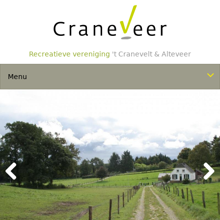
Overslaan
en
naar
de
inhoud
gaan
Recreatieve vereniging
't Cranevelt & Alteveer
Togg
Menu
navi