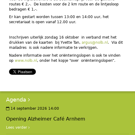
routes € 2,-. De kosten voor de 2 km route en de lintjesloop
bedragen € 1,-.
Er kan gestart worden tussen 13:00 en 14:00 uur, het
secretariaat is open vanaf 12.00 uur.
Inschrijven uiterlijk zondag 16 oktober in verband met het
drukken van de kaarten bij Yvette Tan,
argus@nolb.nl
. Via dit
mailadres is ook nadere informatie te verkrijgen.
Nadere informatie over het oriënteringslopen is ook te vinden
op
www.nolb.nl
, onder het kopje “over oriënteringslopen”.
Agenda
14 september 2026 14:00
Opening Alzheimer Café Arnhem
Lees verder