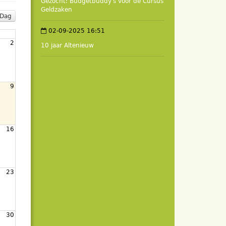
Gezocht: Budgetbuddy's voor de Cursus
Geldzaken
Dag
02-09-2025 16:51
2
10 jaar Altenieuw
9
16
23
30