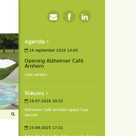
Agenda
14 september 2026 14:00
Opening Alzheimer Café
Arnhem
Lees verder
Nieuws
19-07-2026 20:55
Alzheimer Café Arnhem opent haar
deuren
15-09-2025 17:31