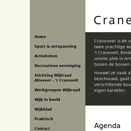
Overslaan
en
naar
de
inhoud
gaan
Home
Craneveer is de 
Sport & ontspanning
twee prachtige w
’t Cranevelt. Bei
Activiteiten
unieke plek in A
tussen de bossen
Recreatieve vereniging
Hoewel ze vaak a
Stichting Wijkraad
beschouwd, gaat h
Alteveer - 't Cranevelt
verschillende buu
eigen karakter.
Werkgroepen Wijkraad
Wijk in beeld
Wijkblad
Praktisch
Agenda
Contact