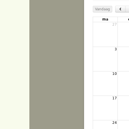
‹
Vandaag
ma
27
3
10
17
24