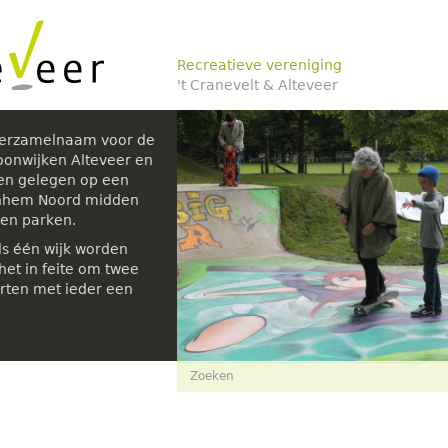
Recreatieve vereniging
't Cranevelt & Alteveer
verzamelnaam voor de
oonwijken Alteveer en
den gelegen op een
rnhem Noord midden
 en parken.
ls één wijk worden
et in feite om twee
rten met ieder een
Zoekveld
Zoeken