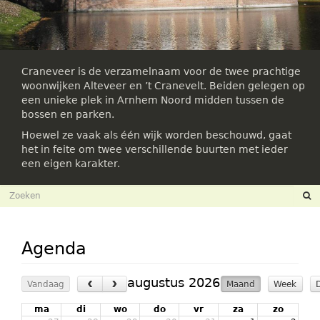
Craneveer is de verzamelnaam voor de twee prachtige
woonwijken Alteveer en ’t Cranevelt. Beiden gelegen op
een unieke plek in Arnhem Noord midden tussen de
bossen en parken.
Hoewel ze vaak als één wijk worden beschouwd, gaat
het in feite om twee verschillende buurten met ieder
een eigen karakter.
Zoekveld
Zoeken
Agenda
‹
›
augustus 2026
Vandaag
Maand
Week
ma
di
wo
do
vr
za
zo