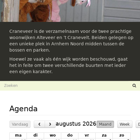
Craneveer is de verzamelnaam voor de twee prachtige
woonwijken Alteveer en ’t Cranevelt. Beiden gelegen op
een unieke plek in Arnhem Noord midden tussen de
bossen en parken.
Hoewel ze vaak als één wijk worden beschouwd, gaat
het in feite om twee verschillende buurten met ieder
een eigen karakter.
Zoekveld
Zoeken
Agenda
‹
›
augustus 2026
Vandaag
Maand
Week
ma
di
wo
do
vr
za
zo