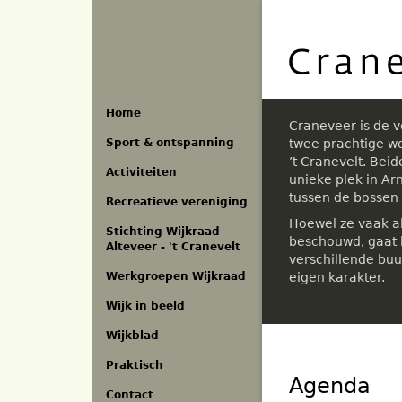
Overslaan
en
naar
de
inhoud
gaan
Home
Craneveer is de 
Sport & ontspanning
twee prachtige w
’t Cranevelt. Bei
Activiteiten
unieke plek in A
tussen de bossen
Recreatieve vereniging
Hoewel ze vaak a
Stichting Wijkraad
beschouwd, gaat h
Alteveer - 't Cranevelt
verschillende buu
eigen karakter.
Werkgroepen Wijkraad
Wijk in beeld
Wijkblad
Praktisch
Agenda
Contact