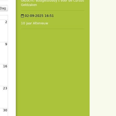
Gezocht: Budgetbuddy's voor de Cursus
Geldzaken
Dag
02-09-2025 16:51
2
10 jaar Altenieuw
9
16
23
30