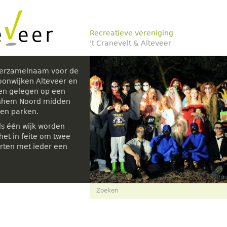
Recreatieve vereniging
't Cranevelt & Alteveer
verzamelnaam voor de
oonwijken Alteveer en
den gelegen op een
rnhem Noord midden
 en parken.
ls één wijk worden
et in feite om twee
rten met ieder een
Zoekveld
Zoeken