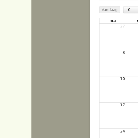
‹
Vandaag
ma
27
3
10
17
24