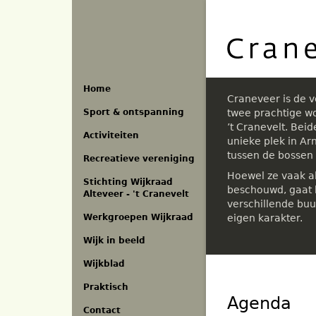
Overslaan
en
naar
de
inhoud
gaan
Home
Craneveer is de 
Sport & ontspanning
twee prachtige w
’t Cranevelt. Bei
Activiteiten
unieke plek in A
tussen de bossen
Recreatieve vereniging
Hoewel ze vaak a
Stichting Wijkraad
beschouwd, gaat h
Alteveer - 't Cranevelt
verschillende buu
eigen karakter.
Werkgroepen Wijkraad
Wijk in beeld
Wijkblad
Praktisch
Agenda
Contact