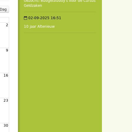
Gezocht: Budgetbuddy's voor de Cursus
Geldzaken
Dag
02-09-2025 16:51
2
10 jaar Altenieuw
9
16
23
30