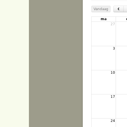
‹
Vandaag
ma
27
3
10
17
24