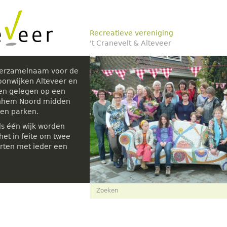
Recreatieve vereniging
't Cranevelt & Alteveer
verzamelnaam voor de
oonwijken Alteveer en
den gelegen op een
rnhem Noord midden
 en parken.
ls één wijk worden
et in feite om twee
rten met ieder een
Zoekveld
Zoeken