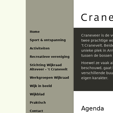
Overslaan
en
naar
de
inhoud
gaan
Home
Craneveer is de 
Sport & ontspanning
twee prachtige w
’t Cranevelt. Bei
Activiteiten
unieke plek in A
tussen de bossen
Recreatieve vereniging
Hoewel ze vaak a
Stichting Wijkraad
beschouwd, gaat h
Alteveer - 't Cranevelt
verschillende buu
eigen karakter.
Werkgroepen Wijkraad
Wijk in beeld
Wijkblad
Praktisch
Agenda
Contact