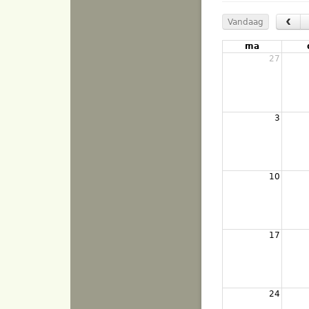
‹
Vandaag
ma
27
3
10
17
24