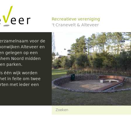
Recreatieve vereniging
't Cranevelt & Alteveer
verzamelnaam voor de
oonwijken Alteveer en
den gelegen op een
rnhem Noord midden
 en parken.
ls één wijk worden
et in feite om twee
rten met ieder een
Zoekveld
Zoeken