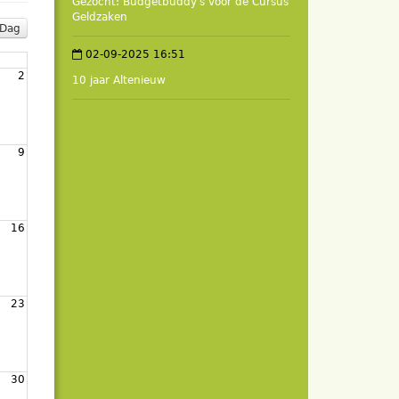
Gezocht: Budgetbuddy's voor de Cursus
Geldzaken
Dag
02-09-2025 16:51
2
10 jaar Altenieuw
9
16
23
30