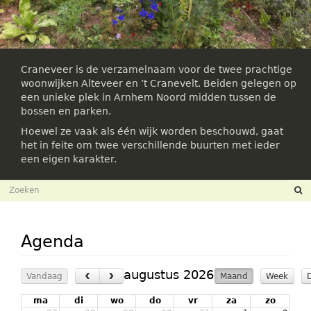
Craneveer is de verzamelnaam voor de twee prachtige
woonwijken Alteveer en ’t Cranevelt. Beiden gelegen op
een unieke plek in Arnhem Noord midden tussen de
bossen en parken.
Hoewel ze vaak als één wijk worden beschouwd, gaat
het in feite om twee verschillende buurten met ieder
een eigen karakter.
Zoekveld
Zoeken
Agenda
‹
›
augustus 2026
Vandaag
Maand
Week
ma
di
wo
do
vr
za
zo