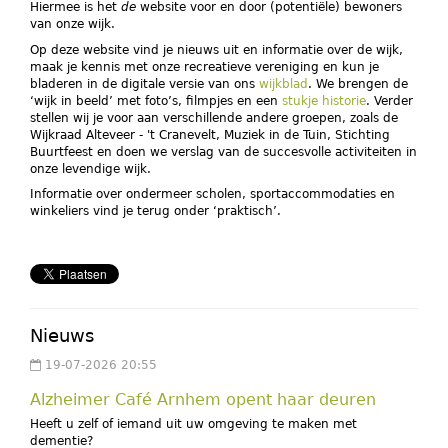
Hiermee is het
de
website voor en door (potentiële) bewoners
van onze wijk.
Op deze website vind je nieuws uit en informatie over de wijk,
maak je kennis met onze recreatieve vereniging en kun je
bladeren in de digitale versie van ons
wijkblad
. We brengen de
‘wijk in beeld’ met foto’s, filmpjes en een
stukje historie
. Verder
stellen wij je voor aan verschillende andere groepen, zoals de
Wijkraad Alteveer - 't Cranevelt, Muziek in de Tuin, Stichting
Buurtfeest en doen we verslag van de succesvolle activiteiten in
onze levendige wijk.
Informatie over ondermeer scholen, sportaccommodaties en
winkeliers vind je terug onder ‘praktisch’.
Nieuws
19-07-2026 20:55
Alzheimer Café Arnhem opent haar deuren
Heeft u zelf of iemand uit uw omgeving te maken met
dementie?