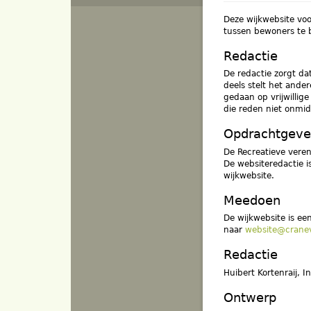
Deze wijkwebsite voo
tussen bewoners te b
Redactie
De redactie zorgt da
deels stelt het ande
gedaan op vrijwillig
die reden niet onmid
Opdrachtgeve
De Recreatieve veren
De websiteredactie i
wijkwebsite.
Meedoen
De wijkwebsite is ee
naar
website@cranev
Redactie
Huibert Kortenraij, 
Ontwerp