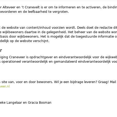
r Alteveer en ‘t Cranevelt is er om te informeren en te activeren, de bindi
evorderen en de leefbaarheid te vergroten.
t de website van content/inhoud voorzien wordt. Deels doet de redactie dit 
re wijkbewoners daartoe in de gelegenheid. Het beheer van de website wo
e basis door wijkbewoners. Het is mogelijk dat de toegestuurde informatie 
dellijk op de website verschijnt.
r
iging Craneveer is opdrachtgever en eindverantwoordelijk voor de wijkweb
s operationeel verantwoordelijk en gemandateerd eindverantwoordelijk vo
n site van, voor en door bewoners. Wil je een bijdrage leveren? Graag! Mail
eer.nl
Ineke Langelaar en Gracia Bosman