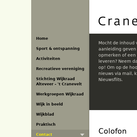
Overslaan
en
naar
de
inhoud
gaan
Home
Mocht de inhoud 
Sport & ontspanning
aanleiding geven t
opmerken of een 
Activiteiten
leveren? Neem da
op! Om op de hoog
Recreatieve vereniging
nieuws via mail, 
Stichting Wijkraad
Nieuwsflits.
Alteveer - 't Cranevelt
Werkgroepen Wijkraad
Wijk in beeld
Wijkblad
Praktisch
Colofon
Contact