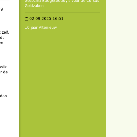
Gezocht: Budgetbuddy's voor de Cursus
Geldzaken
ng
02-09-2025 16:51
10 jaar Altenieuw
zelf,
rdt
om
site.
or de
 dan