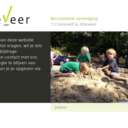
Recreatieve vereniging
't Cranevelt & Alteveer
van deze website
ot vragen, wil je iets
bijdrage
n contact met ons
te te blijven van
kun je je opgeven via
Zoekveld
Zoeken