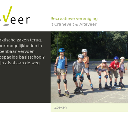
Recreatieve vereniging
't Cranevelt & Alteveer
aktische zaken terug.
portmogelijkheden in
Openbaar Vervoer.
 bepaalde basisschool?
n afval aan de weg
Zoekveld
Zoeken