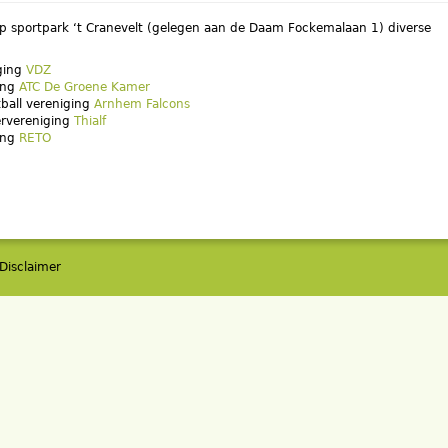
op sportpark ‘t Cranevelt (gelegen aan de Daam Fockemalaan 1) diverse
ging
VDZ
ing
ATC De Groene Kamer
ball vereniging
Arnhem Falcons
ervereniging
Thialf
ing
RETO
Disclaimer