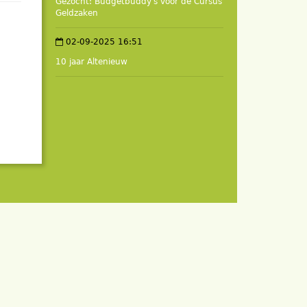
Gezocht: Budgetbuddy's voor de Cursus
Geldzaken
02-09-2025 16:51
10 jaar Altenieuw