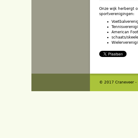
Onze wijk herbergt 
sportverenigingen:
Voetbalvereni
Tennisverenig
American Foot
schaats/skeel
Wielerverenig
© 2017 Craneveer -