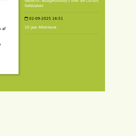
Gezocht: Budgetbuddy's voor de Cursus
Geldzaken
02-09-2025 16:51
10 jaar Altenieuw
 af
n