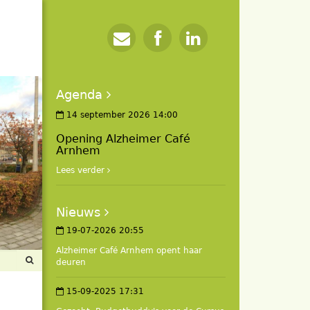
Agenda
14 september 2026 14:00
Opening Alzheimer Café
Arnhem
Lees verder
Nieuws
19-07-2026 20:55
Alzheimer Café Arnhem opent haar
deuren
15-09-2025 17:31