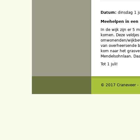
Datum:
dinsdag 1 j
Meehelpen in een b
In de wijk zijn er 5
komen. Deze veldjes
omwonenden/wijkbew
van overheersende 
kom naar het grasvel
Mendelsohnlaan. Daa
Tot 1 juli!
© 2017 Craneveer -