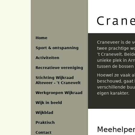
Overslaan
en
naar
de
inhoud
gaan
Home
Craneveer is de 
Sport & ontspanning
twee prachtige w
’t Cranevelt. Bei
Activiteiten
unieke plek in A
tussen de bossen
Recreatieve vereniging
Hoewel ze vaak a
Stichting Wijkraad
beschouwd, gaat h
Alteveer - 't Cranevelt
verschillende buu
eigen karakter.
Werkgroepen Wijkraad
Wijk in beeld
Wijkblad
Praktisch
Meehelpen
Contact