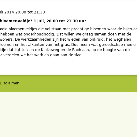
uli 2014
20:00
tot
21:30
loemenveldje? 1 juli, 20.00 tot 21.30 uur
 mooie bloemenveldjes die vol staan met prachtige bloemen waar de bijen op
 hebben wat onderhoudnodig. Dat willen we graag samen doen met de
oners. De werkzaamheden zijn het wieden van onkruid, het weghalen
bloemen en het afkanten van het gras. Dus neem wat gereedschap mee e
dje dat ligt tussen de Kluizeweg en de Bachlaan, op de hoogte van de
r verdelen we het werk en gaan aan de slag.
Disclaimer