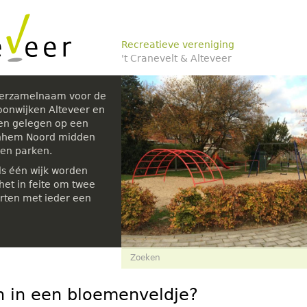
Recreatieve vereniging
't Cranevelt & Alteveer
verzamelnaam voor de
oonwijken Alteveer en
den gelegen op een
rnhem Noord midden
 en parken.
ls één wijk worden
et in feite om twee
rten met ieder een
Zoekveld
Zoeken
 in een bloemenveldje?