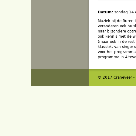
Datum:
zondag 14
Muziek bij de Buren
veranderen ook huisk
naar bijzondere optr
ook kennis met de wi
(maar ook in de rest
klassiek, van singer-
voor het programm
programma in Alteve
© 2017 Craneveer -