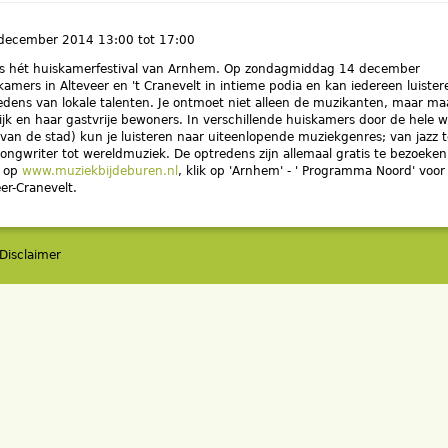
 december 2014
13:00
tot
17:00
 is hét huiskamerfestival van Arnhem. Op zondagmiddag 14 december
amers in Alteveer en 't Cranevelt in intieme podia en kan iedereen luister
edens van lokale talenten. Je ontmoet niet alleen de muzikanten, maar ma
jk en haar gastvrije bewoners. In verschillende huiskamers door de hele w
 van de stad) kun je luisteren naar uiteenlopende muziekgenres; van jazz t
songwriter tot wereldmuziek. De optredens zijn allemaal gratis te bezoeken.
a op
www.muziekbijdeburen.nl
, klik op 'Arnhem' - ' Programma Noord' voor
er-Cranevelt.
Disclaimer