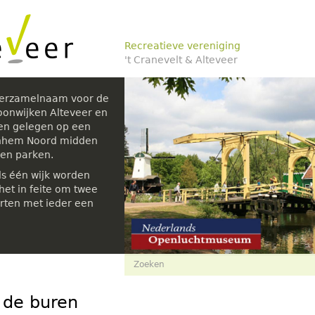
Recreatieve vereniging
't Cranevelt & Alteveer
verzamelnaam voor de
oonwijken Alteveer en
den gelegen op een
rnhem Noord midden
 en parken.
ls één wijk worden
et in feite om twee
rten met ieder een
Zoekveld
Zoeken
 de buren