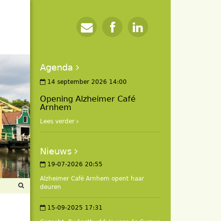
Agenda
14 september 2026 14:00
Opening Alzheimer Café
Arnhem
Lees verder
Nieuws
19-07-2026 20:55
Alzheimer Café Arnhem opent haar
deuren
15-09-2025 17:31