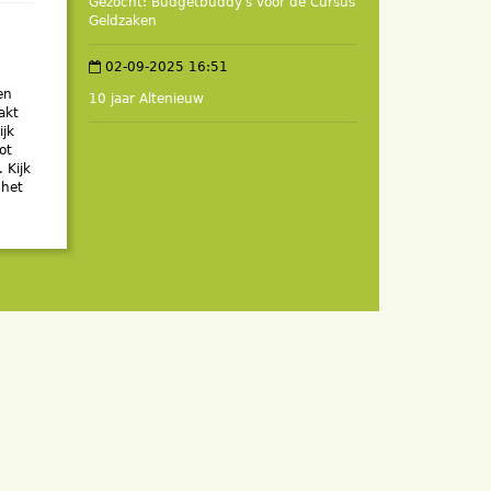
Gezocht: Budgetbuddy's voor de Cursus
Geldzaken
02-09-2025 16:51
en
10 jaar Altenieuw
akt
ijk
ot
 Kijk
 het