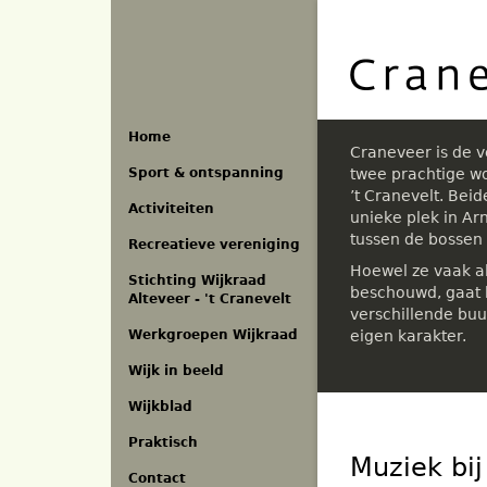
Overslaan
en
naar
de
inhoud
gaan
Home
Craneveer is de 
Sport & ontspanning
twee prachtige w
’t Cranevelt. Bei
Activiteiten
unieke plek in A
tussen de bossen
Recreatieve vereniging
Hoewel ze vaak a
Stichting Wijkraad
beschouwd, gaat h
Alteveer - 't Cranevelt
verschillende buu
eigen karakter.
Werkgroepen Wijkraad
Wijk in beeld
Wijkblad
Praktisch
Muziek bij
Contact