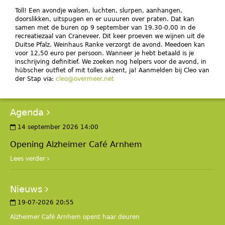
Toll! Een avondje walsen, luchten, slurpen, aanhangen,
doorslikken, uitspugen en er uuuuren over praten. Dat kan
samen met de buren op 9 september van 19.30-0.00 in de
recreatiezaal van Craneveer. Dit keer proeven we wijnen uit de
Duitse Pfalz. Weinhaus Ranke verzorgt de avond. Meedoen kan
voor 12,50 euro per persoon. Wanneer je hebt betaald is je
inschrijving definitief. We zoeken nog helpers voor de avond, in
hübscher outfiet of mit tolles akzent, ja! Aanmelden bij Cleo van
der Stap via:
cleo@overmeer.net
Agenda
14 september 2026 14:00
Opening Alzheimer Café Arnhem
Lees verder
Nieuws
19-07-2026 20:55
Alzheimer Café Arnhem opent haar deuren