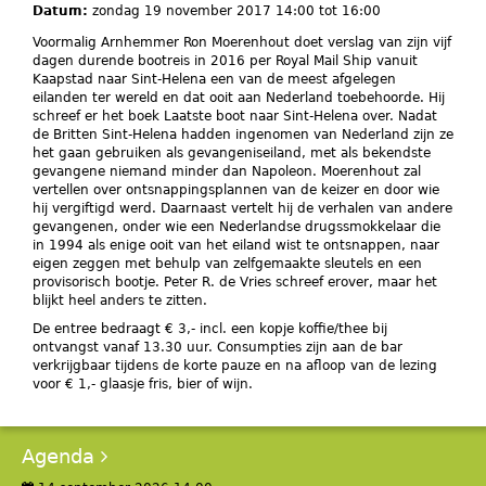
Datum:
zondag 19 november 2017
14:00
tot
16:00
Voormalig Arnhemmer Ron Moerenhout doet verslag van zijn vijf
dagen durende bootreis in 2016 per Royal Mail Ship vanuit
Kaapstad naar Sint-Helena een van de meest afgelegen
eilanden ter wereld en dat ooit aan Nederland toebehoorde. Hij
schreef er het boek Laatste boot naar Sint-Helena over. Nadat
de Britten Sint-Helena hadden ingenomen van Nederland zijn ze
het gaan gebruiken als gevangeniseiland, met als bekendste
gevangene niemand minder dan Napoleon. Moerenhout zal
vertellen over ontsnappingsplannen van de keizer en door wie
hij vergiftigd werd. Daarnaast vertelt hij de verhalen van andere
gevangenen, onder wie een Nederlandse drugssmokkelaar die
in 1994 als enige ooit van het eiland wist te ontsnappen, naar
eigen zeggen met behulp van zelfgemaakte sleutels en een
provisorisch bootje. Peter R. de Vries schreef erover, maar het
blijkt heel anders te zitten.
De entree bedraagt € 3,- incl. een kopje koffie/thee bij
ontvangst vanaf 13.30 uur. Consumpties zijn aan de bar
verkrijgbaar tijdens de korte pauze en na afloop van de lezing
voor € 1,- glaasje fris, bier of wijn.
Agenda