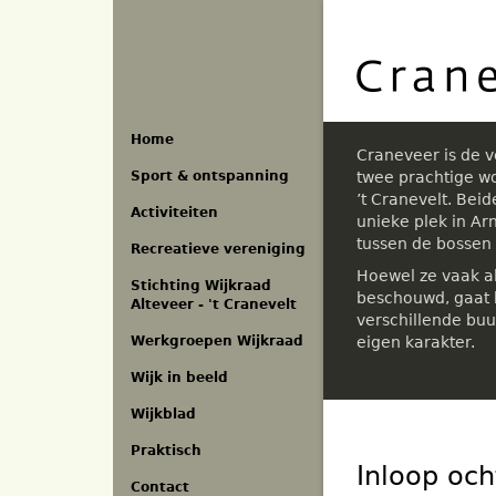
Overslaan
en
naar
de
inhoud
gaan
Home
Craneveer is de 
Sport & ontspanning
twee prachtige w
’t Cranevelt. Bei
Activiteiten
unieke plek in A
tussen de bossen
Recreatieve vereniging
Hoewel ze vaak a
Stichting Wijkraad
beschouwd, gaat h
Alteveer - 't Cranevelt
verschillende buu
eigen karakter.
Werkgroepen Wijkraad
Wijk in beeld
Wijkblad
Praktisch
Inloop och
Contact