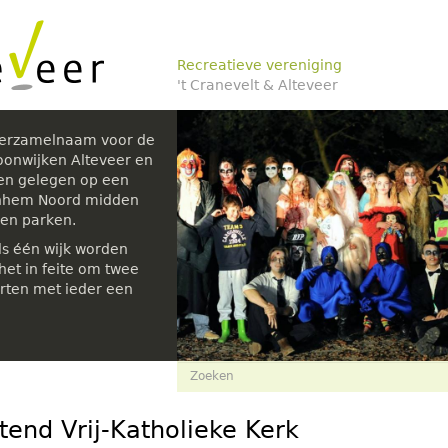
Recreatieve vereniging
't Cranevelt & Alteveer
verzamelnaam voor de
oonwijken Alteveer en
den gelegen op een
rnhem Noord midden
 en parken.
ls één wijk worden
et in feite om twee
rten met ieder een
Zoekveld
Zoeken
tend Vrij-Katholieke Kerk