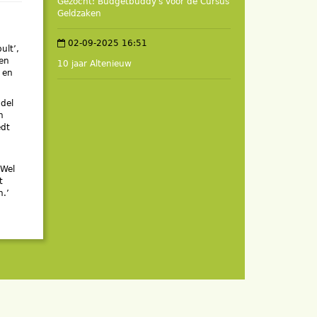
Gezocht: Budgetbuddy's voor de Cursus
Geldzaken
02-09-2025 16:51
ult’,
men
10 jaar Altenieuw
 en
ddel
n
edt
 Wel
t
n.’