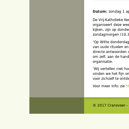
Datum:
zondag 1 a
De Vrij-Katholieke K
organiseert deze wee
kijken, zijn op dond
zondagmorgen (10.3
‘Op Witte donderdag,
van oude rituelen e
directe antwoorden o
om zelf, aan de hand
organisatie.
‘Wij vertellen niet h
vinden we het fijn 
voor zichzelf te ont
Voor meer info: zie
h
© 2017 Craneveer -