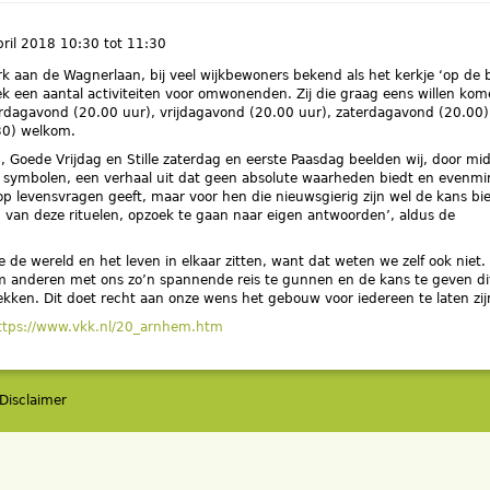
pril 2018
10:30
tot
11:30
erk aan de Wagnerlaan, bij veel wijkbewoners bekend als het kerkje ‘op de b
k een aantal activiteiten voor omwonenden. Zij die graag eens willen ko
erdagavond (20.00 uur), vrijdagavond (20.00 uur), zaterdagavond (20.00)
0) welkom.
 Goede Vrijdag en Stille zaterdag en eerste Paasdag beelden wij, door mi
n symbolen, een verhaal uit dat geen absolute waarheden biedt en evenmi
p levensvragen geeft, maar voor hen die nieuwsgierig zijn wel de kans bi
 van deze rituelen, opzoek te gaan naar eigen antwoorden’, aldus de
oe de wereld en het leven in elkaar zitten, want dat weten we zelf ook niet.
om anderen met ons zo’n spannende reis te gunnen en de kans te geven di
dekken. Dit doet recht aan onze wens het gebouw voor iedereen te laten zij
ttps://www.vkk.nl/20_arnhem.htm
Disclaimer