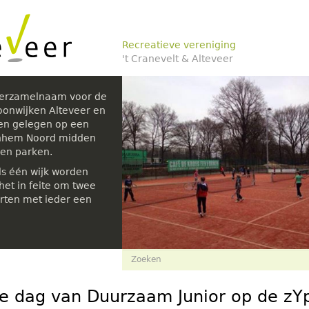
Recreatieve vereniging
't Cranevelt & Alteveer
verzamelnaam voor de
oonwijken Alteveer en
den gelegen op een
rnhem Noord midden
 en parken.
ls één wijk worden
et in feite om twee
rten met ieder een
Zoekveld
Zoeken
ije dag van Duurzaam Junior op de zY