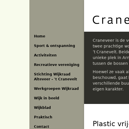
Overslaan
en
naar
de
inhoud
gaan
Home
Craneveer is de 
Sport & ontspanning
twee prachtige w
’t Cranevelt. Bei
Activiteiten
unieke plek in A
tussen de bossen
Recreatieve vereniging
Hoewel ze vaak a
Stichting Wijkraad
beschouwd, gaat h
Alteveer - 't Cranevelt
verschillende buu
eigen karakter.
Werkgroepen Wijkraad
Wijk in beeld
Wijkblad
Praktisch
Plastic vr
Contact