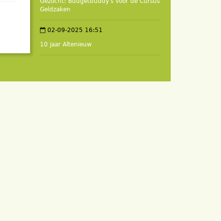
Gezocht: Budgetbuddy's voor de Cursus
Geldzaken
02-09-2025 16:51
10 jaar Altenieuw