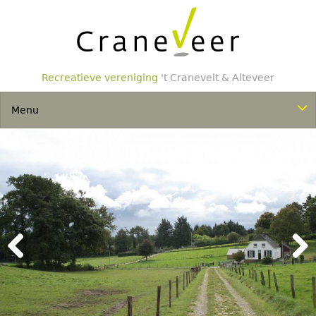
Overslaan
en
naar
de
inhoud
gaan
Recreatieve vereniging
't Cranevelt & Alteveer
Togg
Menu
navi