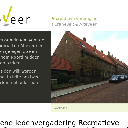
Recreatieve vereniging
't Cranevelt & Alteveer
verzamelnaam voor de
oonwijken Alteveer en
den gelegen op een
rnhem Noord midden
 en parken.
ls één wijk worden
et in feite om twee
rten met ieder een
Zoekveld
Zoeken
ene ledenvergadering Recreatieve