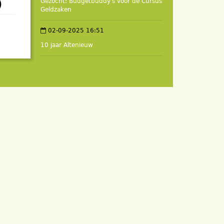
)
Gezocht: Budgetbuddy's voor de Cursus
Geldzaken
02-09-2025 16:51
10 jaar Altenieuw