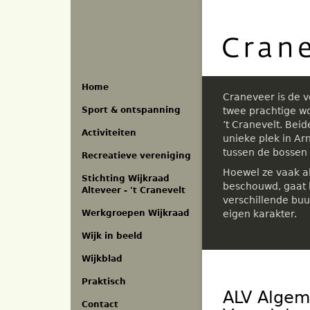
Overslaan
en
naar
de
inhoud
gaan
Home
Craneveer is de 
Sport & ontspanning
twee prachtige w
’t Cranevelt. Bei
Activiteiten
unieke plek in A
tussen de bossen
Recreatieve vereniging
Hoewel ze vaak a
Stichting Wijkraad
beschouwd, gaat h
Alteveer - 't Cranevelt
verschillende buu
eigen karakter.
Werkgroepen Wijkraad
Wijk in beeld
Wijkblad
Praktisch
ALV Algem
Contact