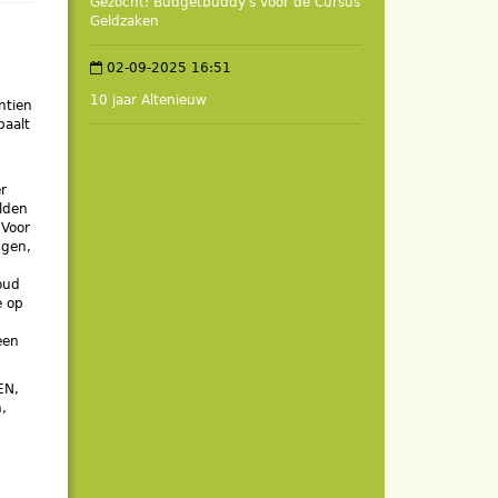
Gezocht: Budgetbuddy's voor de Cursus
Geldzaken
02-09-2025 16:51
10 jaar Altenieuw
ntien
paalt
er
elden
 Voor
ngen,
 oud
e op
een
EN,
,