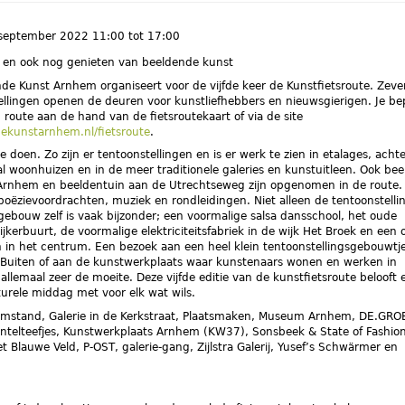
 september 2022
11:00
tot
17:00
 en ook nog genieten van beeldende kunst
de Kunst Arnhem organiseert voor de vijfde keer de Kunstfietsroute. Zeve
llingen openen de deuren voor kunstliefhebbers en nieuwsgierigen. Je be
 route aan de hand van de fietsroutekaart of via de site
ekunstarnhem.nl/fietsroute
.
 te doen. Zo zijn er tentoonstellingen en is er werk te zien in etalages, acht
 woonhuizen en in de meer traditionele galeries en kunstuitleen. Ook be
Arnhem en beeldentuin aan de Utrechtseweg zijn opgenomen in de route.
r poëzievoordrachten, muziek en rondleidingen. Niet alleen de tentoonstelli
gebouw zelf is vaak bijzonder; een voormalige salsa dansschool, het oude
jkerbuurt, de voormalige elektriciteitsfabriek in de wijk Het Broek en een
n het centrum. Een bezoek aan een heel klein tentoonstellingsgebouwtj
 Buiten of aan de kunstwerkplaats waar kunstenaars wonen en werken in
 allemaal zeer de moeite. Deze vijfde editie van de kunstfietsroute belooft 
turele middag met voor elk wat wils.
: Omstand, Galerie in de Kerkstraat, Plaatsmaken, Museum Arnhem, DE.GRO
entelteefjes, Kunstwerkplaats Arnhem (KW37), Sonsbeek & State of Fashion
t Blauwe Veld, P-OST, galerie-gang, Zijlstra Galerij, Yusef’s Schwärmer en