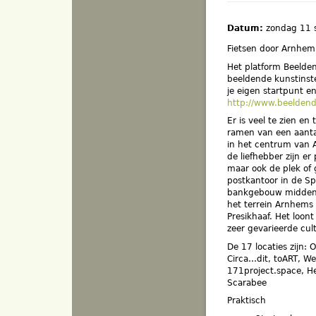
Datum:
zondag 11
Fietsen door Arnhem
Het platform Beelden
beeldende kunstinste
je eigen startpunt en
http://www.beeldend
Er is veel te zien en
ramen van een aantal
in het centrum van 
de liefhebber zijn e
maar ook de plek of 
postkantoor in de Spi
bankgebouw midden i
het terrein Arnhems
Presikhaaf. Het loont
zeer gevarieerde cul
De 17 locaties zijn
Circa…dit, toART, W
171project.space, He
Scarabee
Praktisch