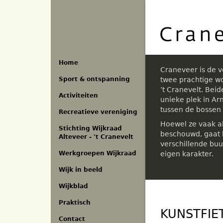
Overslaan
en
naar
de
inhoud
gaan
Home
Craneveer is de 
Sport & ontspanning
twee prachtige w
’t Cranevelt. Bei
Activiteiten
unieke plek in A
tussen de bossen
Recreatieve vereniging
Hoewel ze vaak a
Stichting Wijkraad
beschouwd, gaat h
Alteveer - 't Cranevelt
verschillende buu
eigen karakter.
Werkgroepen Wijkraad
Wijk in beeld
Wijkblad
Praktisch
KUNSTFIE
Contact