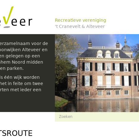
Recreatieve vereniging
't Cranevelt & Alteveer
verzamelnaam voor de
oonwijken Alteveer en
den gelegen op een
rnhem Noord midden
 en parken.
ls één wijk worden
et in feite om twee
rten met ieder een
Zoekveld
Zoeken
TSROUTE