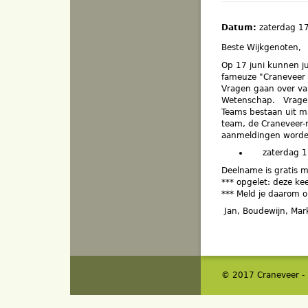
Datum:
zaterdag 1
Beste Wijkgenoten,
Op 17 juni kunnen ju
fameuze "Craneveer B
Vragen gaan over van
Wetenschap. Vragen 
Teams bestaan uit m
team, de Craneveer-
aanmeldingen worde
zaterdag 17 
Deelname is gratis m
*** opgelet: deze ke
*** Meld je daarom op
Jan, Boudewijn, Mar
© 2017 Craneveer -