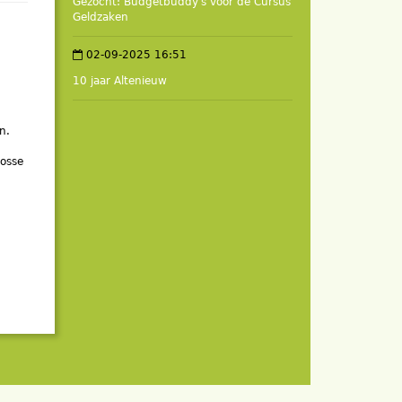
Gezocht: Budgetbuddy's voor de Cursus
Geldzaken
02-09-2025 16:51
10 jaar Altenieuw
n.
losse