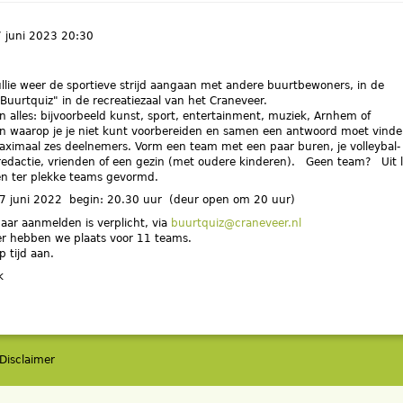
7 juni 2023 20:30
llie weer de sportieve strijd aangaan met andere buurtbewoners, in de
uurtquiz" in de recreatiezaal van het Craneveer.
 alles: bijvoorbeeld kunst, sport, entertainment, muziek, Arnhem of
waarop je je niet kunt voorbereiden en samen een antwoord moet vinde
aximaal zes deelnemers. Vorm een team met een paar buren, je volleybal-
redactie, vrienden of een gezin (met oudere kinderen). Geen team? Uit 
n ter plekke teams gevormd.
juni 2022 begin: 20.30 uur (deur open om 20 uur)
aar aanmelden is verplicht, via
buurtquiz@craneveer.nl
er hebben we plaats voor 11 teams.
 tijd aan.
k
Disclaimer