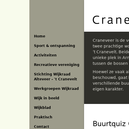
Overslaan
en
naar
de
inhoud
gaan
Home
Craneveer is de 
Sport & ontspanning
twee prachtige w
’t Cranevelt. Bei
Activiteiten
unieke plek in A
tussen de bossen
Recreatieve vereniging
Hoewel ze vaak a
Stichting Wijkraad
beschouwd, gaat h
Alteveer - 't Cranevelt
verschillende buu
eigen karakter.
Werkgroepen Wijkraad
Wijk in beeld
Wijkblad
Praktisch
Buurtquiz
Contact