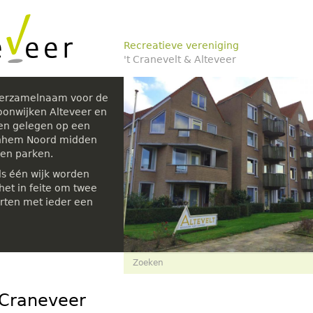
Recreatieve vereniging
't Cranevelt & Alteveer
verzamelnaam voor de
oonwijken Alteveer en
den gelegen op een
rnhem Noord midden
 en parken.
ls één wijk worden
et in feite om twee
rten met ieder een
Zoekveld
Zoeken
 Craneveer