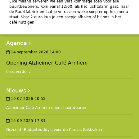
Elke maand serveren we een vers kommetje soep voor alle
buurtbewoners. Kom vanaf 12:00, als het luchtalarm gaat, naar
de Buurtfabriek en laat je verrassen welke soep er op het menu
staat. Voor 2 euro kun je een soepje afhalen of bij ons in het
café nuttigen.
Agenda
14 september 2026 14:00
Opening Alzheimer Café Arnhem
Lees verder
Nieuws
19-07-2026 20:55
Alzheimer Café Arnhem opent haar deuren
15-09-2025 17:31
Gezocht: Budgetbuddy's voor de Cursus Geldzaken