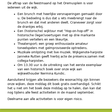
De aftrap van de feestmaand op het Oremusplein is voor
iedereen uit de wijk.
Een brunch met heerlijke versnaperingen gemaakt door
u. De bedoeling is dus dat u iets meebrengt naar de
brunch en dat met anderen deelt. Craneveer zorgt voor
de drankjes erbij.
Een (historische) wijktour met “Hop-on-hop-off” in
historische (leger)voertuigen met op drie markante
punten vertellers en een likeurtje.
Theatersport; een groep enthousiaste amateur
toneelspelers met geïmproviseerde optredens.
Muzikale omlijsting met live muziek. Wijkgenote-harpiste
Janneke Rutten geeft hierbij acte de présence,samen met
collega-harpisten.
Om 13.30 uur is de uitreiking van het eerste exemplaar
van een historisch boek over onze wijk aan
wijkwethouder Nermina Kundic.
Aansluitend krijgen alle bezoekers die woonachtig zijn binnen
onze wijken, deze middag dit boek gratis overhandigd. Schikt
het u niet om het boek deze middag op te halen, dan kan dat
nog tijdens alle feest activiteiten in de maand september.
Deelname aan alle activiteiten is voor eigen risico.