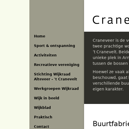
Overslaan
en
naar
de
inhoud
gaan
Home
Craneveer is de 
Sport & ontspanning
twee prachtige w
’t Cranevelt. Bei
Activiteiten
unieke plek in A
tussen de bossen
Recreatieve vereniging
Hoewel ze vaak a
Stichting Wijkraad
beschouwd, gaat h
Alteveer - 't Cranevelt
verschillende buu
eigen karakter.
Werkgroepen Wijkraad
Wijk in beeld
Wijkblad
Praktisch
Buurtfabri
Contact