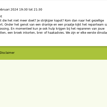
februari 2024
19:30
tot
21:30
rt
 die het niet meer doet? Je strijkijzer kapot? Kom dan naar het gezellige
rt. Onder het genot van een drankje en een praatje kijkt het repairteam 
ossing. En momenteel kun je ook hulp krijgen bij het repareren van jouw
etten, een broek inkorten, brei- of haakadvies. We zijn er elke eerste dinsd
Disclaimer