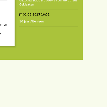
Gezocht: Budgetbuddy's voor de Cursus
Geldzaken
02-09-2025 16:51
10 jaar Altenieuw
samen
ag