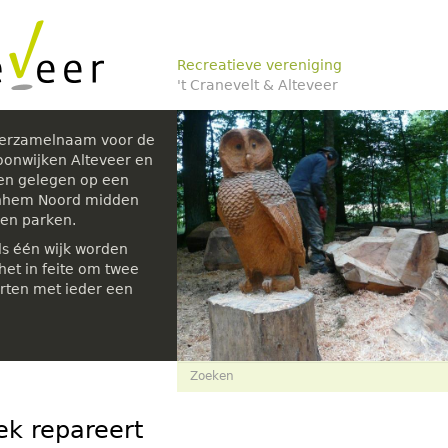
Recreatieve vereniging
't Cranevelt & Alteveer
verzamelnaam voor de
oonwijken Alteveer en
den gelegen op een
rnhem Noord midden
 en parken.
ls één wijk worden
et in feite om twee
rten met ieder een
Zoekveld
Zoeken
ek repareert