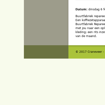
Datum:
dinsdag 6 
Buurtfabriek reparee
Een koffiezetapparaat
Buurtfabriek Reparee
met jou naar een opl
kleding; een rits inz
van de maand.
© 2017 Craneveer -