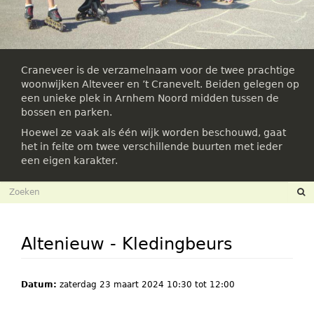
Craneveer is de verzamelnaam voor de twee prachtige
woonwijken Alteveer en ’t Cranevelt. Beiden gelegen op
een unieke plek in Arnhem Noord midden tussen de
bossen en parken.
Hoewel ze vaak als één wijk worden beschouwd, gaat
het in feite om twee verschillende buurten met ieder
een eigen karakter.
Zoekveld
Zoeken
Altenieuw - Kledingbeurs
Datum:
zaterdag 23 maart 2024
10:30
tot
12:00