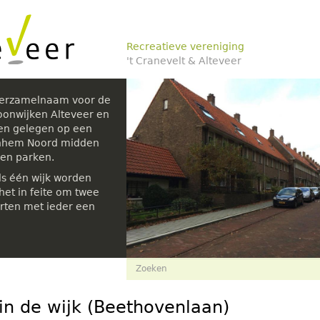
Recreatieve vereniging
't Cranevelt & Alteveer
verzamelnaam voor de
oonwijken Alteveer en
den gelegen op een
rnhem Noord midden
 en parken.
ls één wijk worden
et in feite om twee
rten met ieder een
Zoekveld
Zoeken
in de wijk (Beethovenlaan)