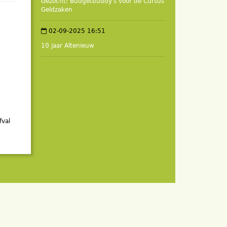
Gezocht: Budgetbuddy's voor de Cursus
Geldzaken
02-09-2025 16:51
10 jaar Altenieuw
fval