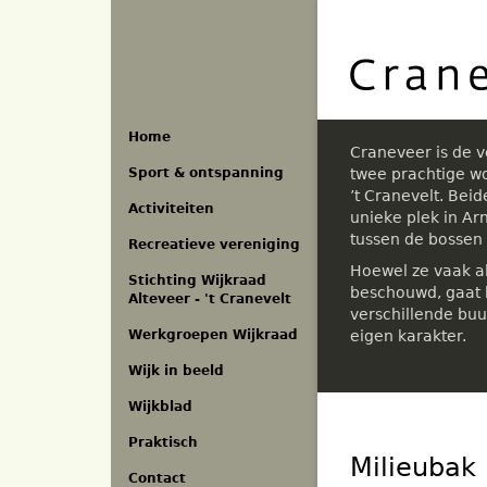
Overslaan
en
naar
de
inhoud
gaan
Home
Craneveer is de 
Sport & ontspanning
twee prachtige w
’t Cranevelt. Bei
Activiteiten
unieke plek in A
tussen de bossen
Recreatieve vereniging
Hoewel ze vaak a
Stichting Wijkraad
beschouwd, gaat h
Alteveer - 't Cranevelt
verschillende buu
eigen karakter.
Werkgroepen Wijkraad
Wijk in beeld
Wijkblad
Praktisch
Milieubak 
Contact