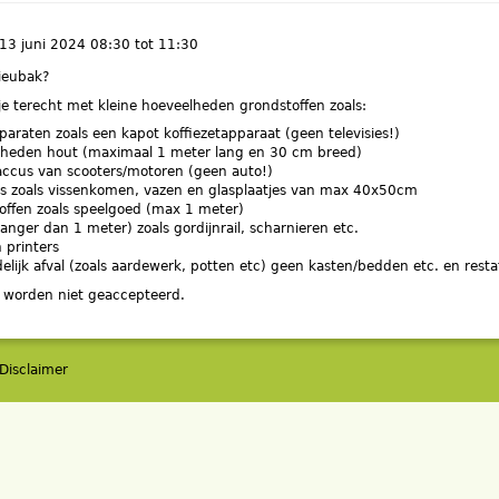
13 juni 2024
08:30
tot
11:30
ieubak?
 je terecht met kleine hoeveelheden grondstoffen zoals:
paraten zoals een kapot koffiezetapparaat (geen televisies!)
lheden hout (maximaal 1 meter lang en 30 cm breed)
 accus van scooters/motoren (geen auto!)
 zoals vissenkomen, vazen en glasplaatjes van max 40x50cm
offen zoals speelgoed (max 1 meter)
langer dan 1 meter) zoals gordijnrail, scharnieren etc.
 printers
elijk afval (zoals aardewerk, potten etc) geen kasten/bedden etc. en resta
 worden niet geaccepteerd.
Disclaimer