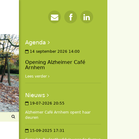
Agenda
14 september 2026 14:00
Opening Alzheimer Café
Arnhem
Lees verder
Nieuws
19-07-2026 20:55
Alzheimer Café Arnhem opent haar
deuren
15-09-2025 17:31