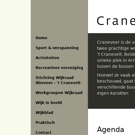
Overslaan
en
naar
de
inhoud
gaan
Home
Craneveer is de 
Sport & ontspanning
twee prachtige w
’t Cranevelt. Bei
Activiteiten
unieke plek in A
tussen de bossen
Recreatieve vereniging
Hoewel ze vaak a
Stichting Wijkraad
beschouwd, gaat h
Alteveer - 't Cranevelt
verschillende buu
eigen karakter.
Werkgroepen Wijkraad
Wijk in beeld
Wijkblad
Praktisch
Agenda
Contact