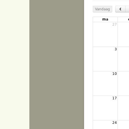
‹
Vandaag
ma
27
3
10
17
24