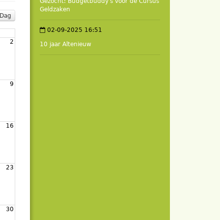
Gezocht: Budgetbuddy's voor de Cursus
Geldzaken
Dag
02-09-2025 16:51
2
10 jaar Altenieuw
9
16
23
30