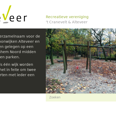
Recreatieve vereniging
't Cranevelt & Alteveer
verzamelnaam voor de
oonwijken Alteveer en
den gelegen op een
rnhem Noord midden
 en parken.
ls één wijk worden
et in feite om twee
rten met ieder een
Zoekveld
Zoeken